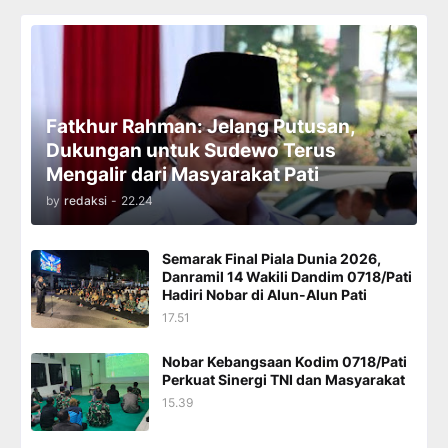
Fatkhur Rahman: Jelang Putusan,
Dukungan untuk Sudewo Terus
Mengalir dari Masyarakat Pati
by
redaksi
-
22.24
Semarak Final Piala Dunia 2026,
Danramil 14 Wakili Dandim 0718/Pati
Hadiri Nobar di Alun-Alun Pati
17.51
Nobar Kebangsaan Kodim 0718/Pati
Perkuat Sinergi TNI dan Masyarakat
15.39