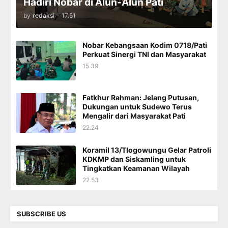
Hadiri Nobar di Alun-Alun Pati
by
redaksi
-
17.51
Nobar Kebangsaan Kodim 0718/Pati
Perkuat Sinergi TNI dan Masyarakat
15.39
Fatkhur Rahman: Jelang Putusan,
Dukungan untuk Sudewo Terus
Mengalir dari Masyarakat Pati
22.24
Koramil 13/Tlogowungu Gelar Patroli
KDKMP dan Siskamling untuk
Tingkatkan Keamanan Wilayah
22.53
SUBSCRIBE US