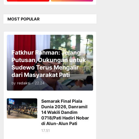
MOST POPULAR
Fatkhur Rahman: Jelang
Putusan, Dukungan untuk
Sudewo Terus Mengalir
dari Masyarakat Pati
by
redaksi
-
22.24
Semarak Final Piala
Dunia 2026, Danramil
14 Wakili Dandim
0718/Pati Hadiri Nobar
di Alun-Alun Pati
17.51