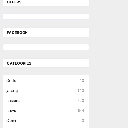
OFFERS
FACEBOOK
CATEGORIES
Godo
(10)
jateng
(43)
nasional
(20)
news
(54)
Opini
(3)