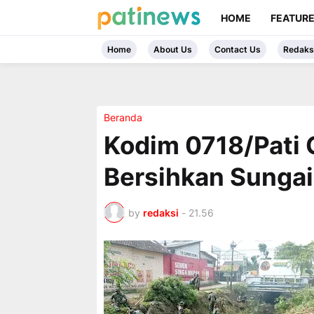
HOME
FEATUR
Home
About Us
Contact Us
Redaks
Beranda
Kodim 0718/Pati G
Bersihkan Sungai 
by
redaksi
-
21.56