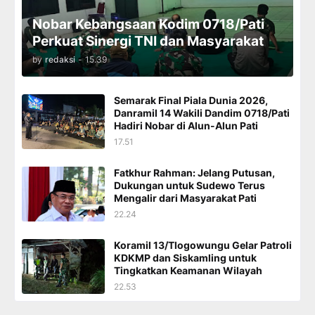
Nobar Kebangsaan Kodim 0718/Pati
Perkuat Sinergi TNI dan Masyarakat
by
redaksi
-
15.39
Semarak Final Piala Dunia 2026,
Danramil 14 Wakili Dandim 0718/Pati
Hadiri Nobar di Alun-Alun Pati
17.51
Fatkhur Rahman: Jelang Putusan,
Dukungan untuk Sudewo Terus
Mengalir dari Masyarakat Pati
22.24
Koramil 13/Tlogowungu Gelar Patroli
KDKMP dan Siskamling untuk
Tingkatkan Keamanan Wilayah
22.53