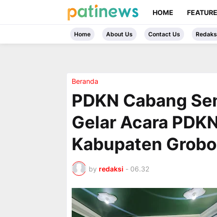
HOME
FEATUR
Home
About Us
Contact Us
Redaks
Beranda
PDKN Cabang Se
Gelar Acara PDKN
Kabupaten Grob
by
redaksi
-
06.32