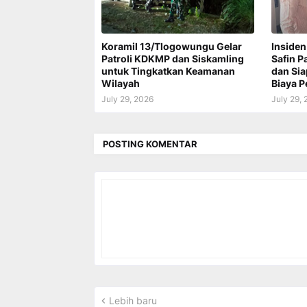
Koramil 13/Tlogowungu Gelar
Insiden
Patroli KDKMP dan Siskamling
Safin P
untuk Tingkatkan Keamanan
dan Si
Wilayah
Biaya 
July 29, 2026
July 29,
POSTING KOMENTAR
Lebih baru