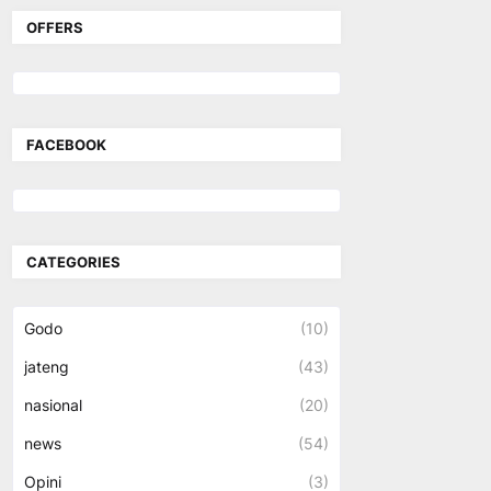
OFFERS
FACEBOOK
CATEGORIES
Godo
(10)
jateng
(43)
nasional
(20)
news
(54)
Opini
(3)