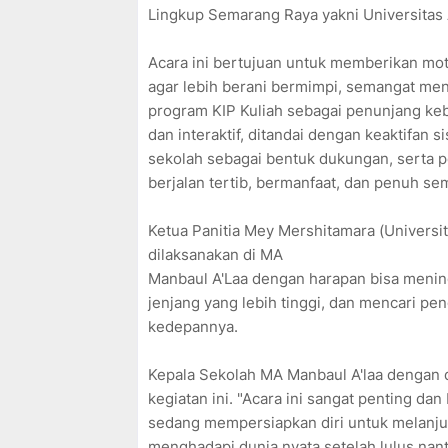
Lingkup Semarang Raya yakni Universitas
Acara ini bertujuan untuk memberikan motiv
agar lebih berani bermimpi, semangat me
program KIP Kuliah sebagai penunjang keb
dan interaktif, ditandai dengan keaktifan 
sekolah sebagai bentuk dukungan, serta p
berjalan tertib, bermanfaat, dan penuh s
Ketua Panitia Mey Mershitamara (Univers
dilaksanakan di MA
Manbaul A'Laa dengan harapan bisa mening
jenjang yang lebih tinggi, dan mencari pen
kedepannya.
Kepala Sekolah MA Manbaul A'laa dengan d
kegiatan ini. "Acara ini sangat penting da
sedang mempersiapkan diri untuk melanju
menghadapi dunia nyata setelah lulus nan