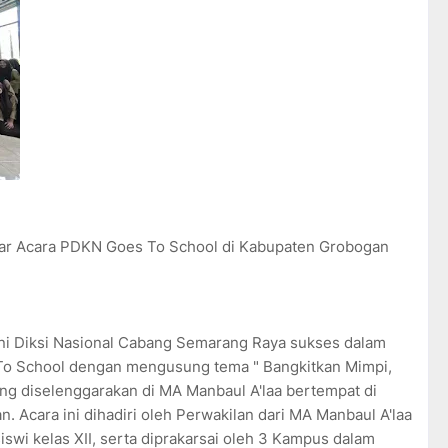
r Acara PDKN Goes To School di Kabupaten Grobogan
i Diksi Nasional Cabang Semarang Raya sukses dalam
o School dengan mengusung tema " Bangkitkan Mimpi,
ang diselenggarakan di MA Manbaul A'laa bertempat di
Acara ini dihadiri oleh Perwakilan dari MA Manbaul A'laa
swi kelas XII, serta diprakarsai oleh 3 Kampus dalam