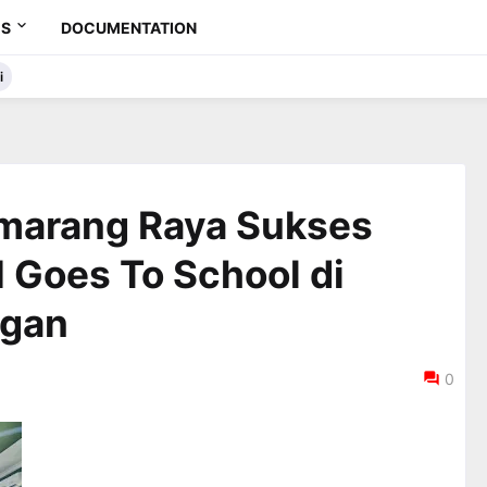
ES
DOCUMENTATION
i
marang Raya Sukses
 Goes To School di
ogan
0