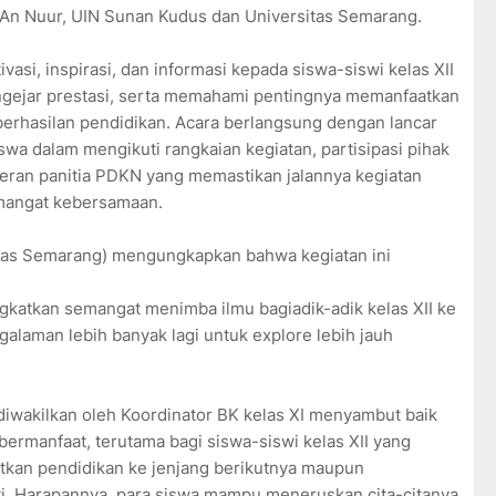
 An Nuur, UIN Sunan Kudus dan Universitas Semarang.
asi, inspirasi, dan informasi kepada siswa-siswi kelas XII
ngejar prestasi, serta memahami pentingnya memanfaatkan
erhasilan pendidikan. Acara berlangsung dengan lancar
siswa dalam mengikuti rangkaian kegiatan, partisipasi pihak
eran panitia PDKN yang memastikan jalannya kegiatan
emangat kebersamaan.
itas Semarang) mengungkapkan bahwa kegiatan ini
katkan semangat menimba ilmu bagiadik-adik kelas XII ke
galaman lebih banyak lagi untuk explore lebih jauh
iwakilkan oleh Koordinator BK kelas XI menyambut baik
n bermanfaat, terutama bagi siswa-siswi kelas XII yang
tkan pendidikan ke jenjang berikutnya maupun
ti. Harapannya, para siswa mampu meneruskan cita-citanya