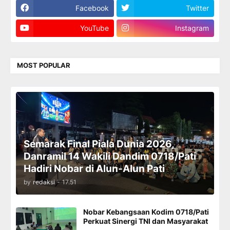
Facebook
Twitter
YouTube
Instagram
MOST POPULAR
Semarak Final Piala Dunia 2026,
Danramil 14 Wakili Dandim 0718/Pati
Hadiri Nobar di Alun-Alun Pati
by
redaksi
-
17.51
Nobar Kebangsaan Kodim 0718/Pati
Perkuat Sinergi TNI dan Masyarakat