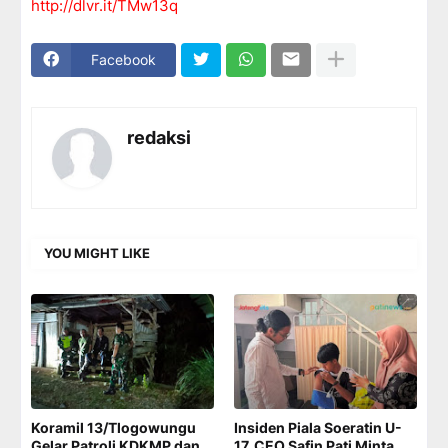
http://dlvr.it/TMw13q
Facebook
redaksi
YOU MIGHT LIKE
Koramil 13/Tlogowungu
Insiden Piala Soeratin U-
Gelar Patroli KDKMP dan
17, CEO Safin Pati Minta