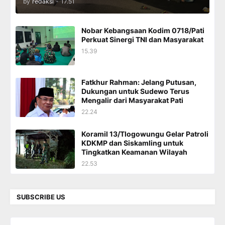
by
redaksi
-
17.51
Nobar Kebangsaan Kodim 0718/Pati
Perkuat Sinergi TNI dan Masyarakat
15.39
Fatkhur Rahman: Jelang Putusan,
Dukungan untuk Sudewo Terus
Mengalir dari Masyarakat Pati
22.24
Koramil 13/Tlogowungu Gelar Patroli
KDKMP dan Siskamling untuk
Tingkatkan Keamanan Wilayah
22.53
SUBSCRIBE US