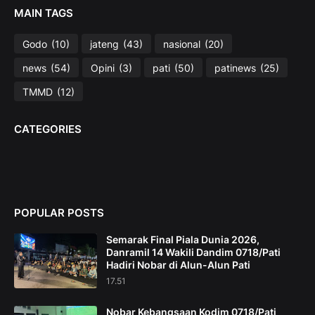
MAIN TAGS
Godo
(10)
jateng
(43)
nasional
(20)
news
(54)
Opini
(3)
pati
(50)
patinews
(25)
TMMD
(12)
CATEGORIES
POPULAR POSTS
Semarak Final Piala Dunia 2026,
Danramil 14 Wakili Dandim 0718/Pati
Hadiri Nobar di Alun-Alun Pati
17.51
Nobar Kebangsaan Kodim 0718/Pati