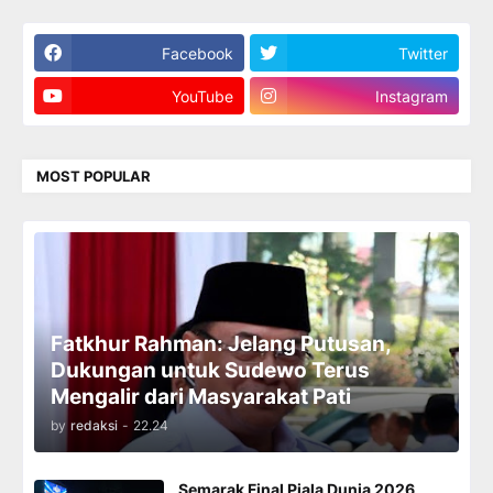
Facebook
Twitter
YouTube
Instagram
MOST POPULAR
Fatkhur Rahman: Jelang Putusan,
Dukungan untuk Sudewo Terus
Mengalir dari Masyarakat Pati
by
redaksi
-
22.24
Semarak Final Piala Dunia 2026,