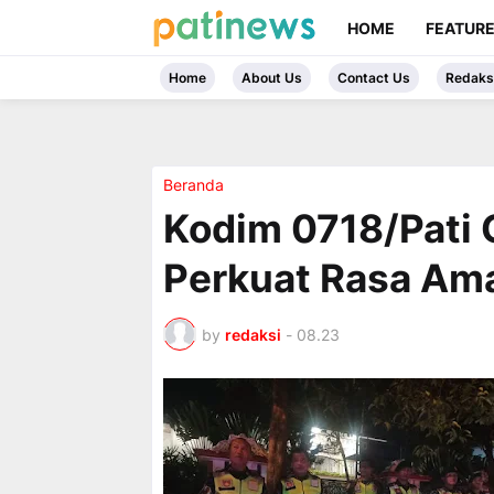
HOME
FEATUR
Home
About Us
Contact Us
Redaks
Beranda
Kodim 0718/Pati G
Perkuat Rasa Am
by
redaksi
-
08.23