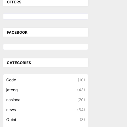
OFFERS
FACEBOOK
CATEGORIES
Godo
(10)
jateng
(43)
nasional
(20)
news
(54)
Opini
(3)