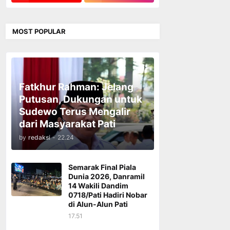
MOST POPULAR
Fatkhur Rahman: Jelang
Putusan, Dukungan untuk
Sudewo Terus Mengalir
dari Masyarakat Pati
by
redaksi
-
22.24
Semarak Final Piala
Dunia 2026, Danramil
14 Wakili Dandim
0718/Pati Hadiri Nobar
di Alun-Alun Pati
17.51