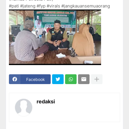
#pati #jateng #fyp #virals #jangkauansemuaorang
Facebook
redaksi