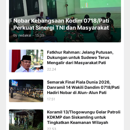
Nobar Kebangsaan Kodim 0718/Pati
Perkuat Sinergi TNI dan Masyarakat
by
redaksi
-
15.39
Fatkhur Rahman: Jelang Putusan,
Dukungan untuk Sudewo Terus
Mengalir dari Masyarakat Pati
22.24
Semarak Final Piala Dunia 2026,
Danramil 14 Wakili Dandim 0718/Pati
Hadiri Nobar di Alun-Alun Pati
17.51
Koramil 13/Tlogowungu Gelar Patroli
KDKMP dan Siskamling untuk
Tingkatkan Keamanan Wilayah
22.53