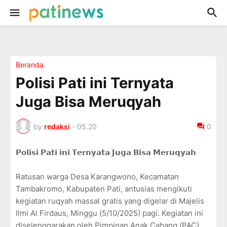
Beranda
Polisi Pati ini Ternyata
Juga Bisa Meruqyah
by
redaksi
-
05.20
0
𝗣𝗼𝗹𝗶𝘀𝗶 𝗣𝗮𝘁𝗶 𝗶𝗻𝗶 𝗧𝗲𝗿𝗻𝘆𝗮𝘁𝗮 𝗝𝘂𝗴𝗮 𝗕𝗶𝘀𝗮 𝗠𝗲𝗿𝘂𝗾𝘆𝗮𝗵
Ratusan warga Desa Karangwono, Kecamatan
Tambakromo, Kabupaten Pati, antusias mengikuti
kegiatan ruqyah massal gratis yang digelar di Majelis
Ilmi Al Firdaus, Minggu (5/10/2025) pagi. Kegiatan ini
diselenggarakan oleh Pimpinan Anak Cabang (PAC)