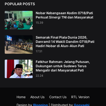
POPULAR POSTS
Nobar Kebangsaan Kodim 0718/Pati
Perkuat Sinergi TNI dan Masyarakat
15.39
Semarak Final Piala Dunia 2026,
Danramil 14 Wakili Dandim 0718/Pati
Hadiri Nobar di Alun-Alun Pati
17.51
Fatkhur Rahman: Jelang Putusan,
Dukungan untuk Sudewo Terus
Mengalir dari Masyarakat Pati
22.24
Home
About Us
Contact Us
RTL Version
Design by
Blogging
| Distributed by
Gooyaabi