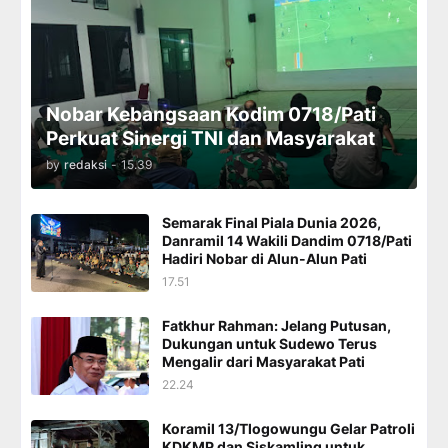
Nobar Kebangsaan Kodim 0718/Pati
Perkuat Sinergi TNI dan Masyarakat
by
redaksi
-
15.39
Semarak Final Piala Dunia 2026,
Danramil 14 Wakili Dandim 0718/Pati
Hadiri Nobar di Alun-Alun Pati
17.51
Fatkhur Rahman: Jelang Putusan,
Dukungan untuk Sudewo Terus
Mengalir dari Masyarakat Pati
22.24
Koramil 13/Tlogowungu Gelar Patroli
KDKMP dan Siskamling untuk