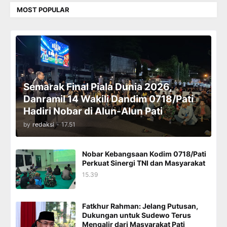
MOST POPULAR
Semarak Final Piala Dunia 2026,
Danramil 14 Wakili Dandim 0718/Pati
Hadiri Nobar di Alun-Alun Pati
by
redaksi
-
17.51
Nobar Kebangsaan Kodim 0718/Pati
Perkuat Sinergi TNI dan Masyarakat
15.39
Fatkhur Rahman: Jelang Putusan,
Dukungan untuk Sudewo Terus
Mengalir dari Masyarakat Pati