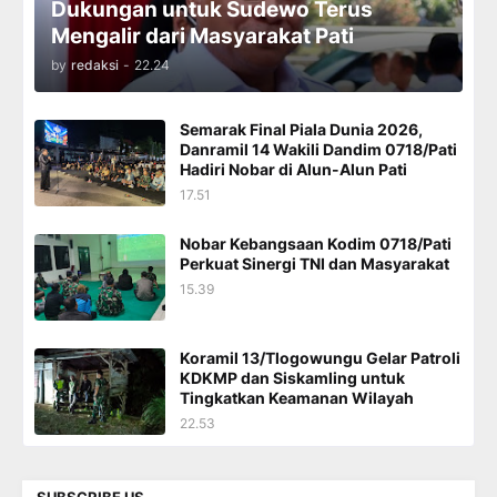
Dukungan untuk Sudewo Terus
Mengalir dari Masyarakat Pati
by
redaksi
-
22.24
Semarak Final Piala Dunia 2026,
Danramil 14 Wakili Dandim 0718/Pati
Hadiri Nobar di Alun-Alun Pati
17.51
Nobar Kebangsaan Kodim 0718/Pati
Perkuat Sinergi TNI dan Masyarakat
15.39
Koramil 13/Tlogowungu Gelar Patroli
KDKMP dan Siskamling untuk
Tingkatkan Keamanan Wilayah
22.53
SUBSCRIBE US