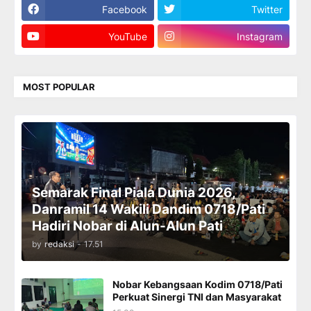
Facebook
Twitter
YouTube
Instagram
MOST POPULAR
Semarak Final Piala Dunia 2026,
Danramil 14 Wakili Dandim 0718/Pati
Hadiri Nobar di Alun-Alun Pati
by
redaksi
-
17.51
Nobar Kebangsaan Kodim 0718/Pati
Perkuat Sinergi TNI dan Masyarakat