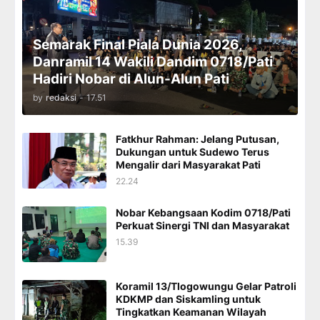
Semarak Final Piala Dunia 2026,
Danramil 14 Wakili Dandim 0718/Pati
Hadiri Nobar di Alun-Alun Pati
by
redaksi
-
17.51
Fatkhur Rahman: Jelang Putusan,
Dukungan untuk Sudewo Terus
Mengalir dari Masyarakat Pati
22.24
Nobar Kebangsaan Kodim 0718/Pati
Perkuat Sinergi TNI dan Masyarakat
15.39
Koramil 13/Tlogowungu Gelar Patroli
KDKMP dan Siskamling untuk
Tingkatkan Keamanan Wilayah