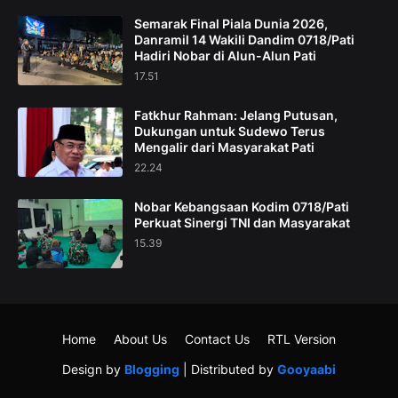
Semarak Final Piala Dunia 2026,
Danramil 14 Wakili Dandim 0718/Pati
Hadiri Nobar di Alun-Alun Pati
17.51
Fatkhur Rahman: Jelang Putusan,
Dukungan untuk Sudewo Terus
Mengalir dari Masyarakat Pati
22.24
Nobar Kebangsaan Kodim 0718/Pati
Perkuat Sinergi TNI dan Masyarakat
15.39
Home
About Us
Contact Us
RTL Version
Design by
Blogging
| Distributed by
Gooyaabi