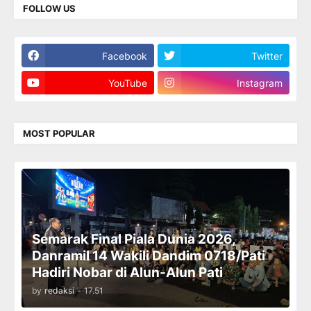
FOLLOW US
Facebook
Twitter
YouTube
Instagram
MOST POPULAR
Semarak Final Piala Dunia 2026,
Danramil 14 Wakili Dandim 0718/Pati
Hadiri Nobar di Alun-Alun Pati
by
redaksi
-
17.51