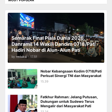
Semarak Final Piala Dunia 2026,
Danramil 14 Wakili Dandim 0718/Pati
Hadiri Nobar di Alun-Alun Pati
by
redaksi
-
17.51
Nobar Kebangsaan Kodim 0718/Pati
Perkuat Sinergi TNI dan Masyarakat
15.39
Fatkhur Rahman: Jelang Putusan,
Dukungan untuk Sudewo Terus
Mengalir dari Masyarakat Pati
22.24