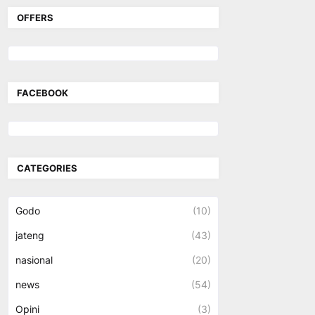
OFFERS
FACEBOOK
CATEGORIES
Godo
(10)
jateng
(43)
nasional
(20)
news
(54)
Opini
(3)