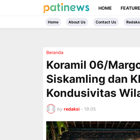
HOME
FEATUR
Home
About Us
Contact Us
Redaks
Beranda
Koramil 06/Margo
Siskamling dan 
Kondusivitas Wil
by
redaksi
-
19.05