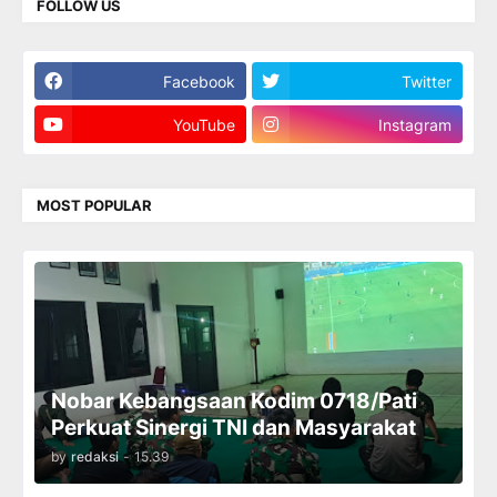
FOLLOW US
Facebook
Twitter
YouTube
Instagram
MOST POPULAR
Nobar Kebangsaan Kodim 0718/Pati
Perkuat Sinergi TNI dan Masyarakat
by
redaksi
-
15.39