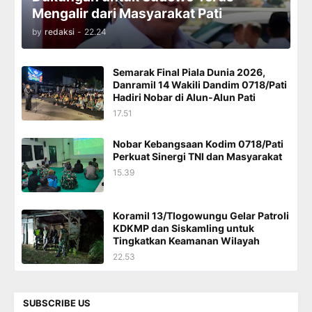
Mengalir dari Masyarakat Pati
by
redaksi
-
22.24
Semarak Final Piala Dunia 2026,
Danramil 14 Wakili Dandim 0718/Pati
Hadiri Nobar di Alun-Alun Pati
17.51
Nobar Kebangsaan Kodim 0718/Pati
Perkuat Sinergi TNI dan Masyarakat
15.39
Koramil 13/Tlogowungu Gelar Patroli
KDKMP dan Siskamling untuk
Tingkatkan Keamanan Wilayah
22.53
SUBSCRIBE US