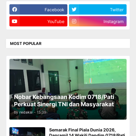
Facebook
Twitter
YouTube
Instagram
MOST POPULAR
Nobar Kebangsaan Kodim 0718/Pati
Perkuat Sinergi TNI dan Masyarakat
by
redaksi
-
15.39
Semarak Final Piala Dunia 2026,
Danramil 14 Wakili Dandim 0718/Pati