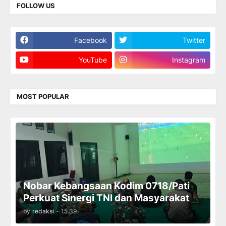
FOLLOW US
Facebook
Twitter
YouTube
Instagram
MOST POPULAR
Nobar Kebangsaan Kodim 0718/Pati
Perkuat Sinergi TNI dan Masyarakat
by
redaksi
-
15.39