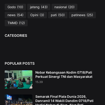
Godo
(10)
jateng
(43)
nasional
(20)
news
(54)
Opini
(3)
pati
(50)
patinews
(25)
TMMD
(12)
CATEGORIES
POPULAR POSTS
Nobar Kebangsaan Kodim 0718/Pati
Perkuat Sinergi TNI dan Masyarakat
15.39
Semarak Final Piala Dunia 2026,
Danramil 14 Wakili Dandim 0718/Pati
Hadiri Nobar di Alun-Alun Pati