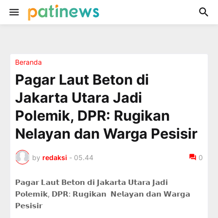
Beranda
Pagar Laut Beton di
Jakarta Utara Jadi
Polemik, DPR: Rugikan
Nelayan dan Warga Pesisir
by
redaksi
-
05.44
0
𝗣𝗮𝗴𝗮𝗿 𝗟𝗮𝘂𝘁 𝗕𝗲𝘁𝗼𝗻 𝗱𝗶 𝗝𝗮𝗸𝗮𝗿𝘁𝗮 𝗨𝘁𝗮𝗿𝗮 𝗝𝗮𝗱𝗶
𝗣𝗼𝗹𝗲𝗺𝗶𝗸, 𝗗𝗣𝗥: 𝗥𝘂𝗴𝗶𝗸𝗮𝗻 𝗡𝗲𝗹𝗮𝘆𝗮𝗻 𝗱𝗮𝗻 𝗪𝗮𝗿𝗴𝗮
𝗣𝗲𝘀𝗶𝘀𝗶𝗿