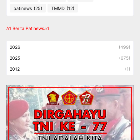
patinews
(25)
TMMD
(12)
A1 Berita Patinews.id
2026
(499)
2025
(675)
2012
(1)