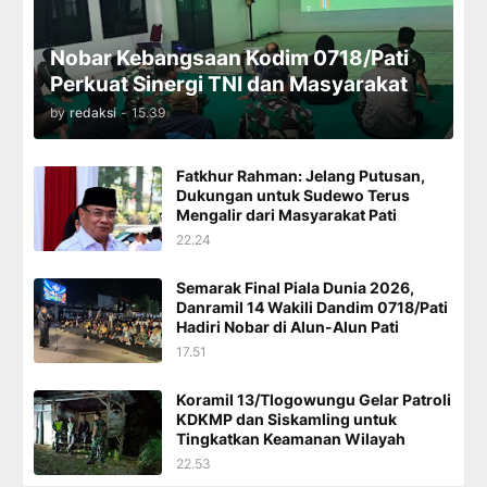
Nobar Kebangsaan Kodim 0718/Pati
Perkuat Sinergi TNI dan Masyarakat
by
redaksi
-
15.39
Fatkhur Rahman: Jelang Putusan,
Dukungan untuk Sudewo Terus
Mengalir dari Masyarakat Pati
22.24
Semarak Final Piala Dunia 2026,
Danramil 14 Wakili Dandim 0718/Pati
Hadiri Nobar di Alun-Alun Pati
17.51
Koramil 13/Tlogowungu Gelar Patroli
KDKMP dan Siskamling untuk
Tingkatkan Keamanan Wilayah
22.53