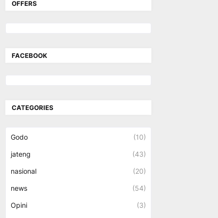
OFFERS
FACEBOOK
CATEGORIES
Godo
(10)
jateng
(43)
nasional
(20)
news
(54)
Opini
(3)