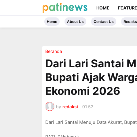
HOME
FEATUR
Home
About Us
Contact Us
Redaks
Beranda
Dari Lari Santai 
Bupati Ajak Warg
Ekonomi 2026
by
redaksi
-
01.52
Dari Lari Santai Menuju Data Akurat, Bup
PATI, PNetwork