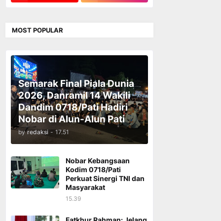
MOST POPULAR
Semarak Final Piala Dunia
2026, Danramil 14 Wakili
Dandim 0718/Pati Hadiri
Nobar di Alun-Alun Pati
by
redaksi
-
17.51
Nobar Kebangsaan
Kodim 0718/Pati
Perkuat Sinergi TNI dan
Masyarakat
15.39
Fatkhur Rahman: Jelang