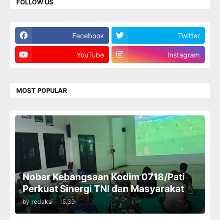
FOLLOW US
Facebook
Twitter
YouTube
Instagram
MOST POPULAR
Nobar Kebangsaan Kodim 0718/Pati
Perkuat Sinergi TNI dan Masyarakat
by
redaksi
-
15.39