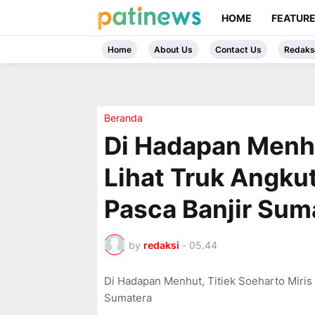
HOME
FEATUR
Home
About Us
Contact Us
Redaks
Beranda
Di Hadapan Menhu
Lihat Truk Angku
Pasca Banjir Sum
by
redaksi
-
05.44
Di Hadapan Menhut, Titiek Soeharto Miris 
Sumatera