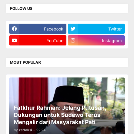
FOLLOW US
Facebook
Twitter
YouTube
Instagram
MOST POPULAR
Fatkhur Rahman: Jelang Putusan,
Dukungan untuk Sudewo Terus
Mengalir dari Masyarakat Pati
by
redaksi
-
22.24