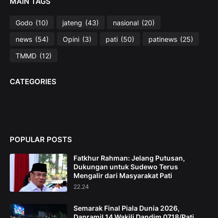
MAIN TAGS
Godo
(10)
jateng
(43)
nasional
(20)
news
(54)
Opini
(3)
pati
(50)
patinews
(25)
TMMD
(12)
CATEGORIES
POPULAR POSTS
Fatkhur Rahman: Jelang Putusan,
Dukungan untuk Sudewo Terus
Mengalir dari Masyarakat Pati
22.24
Semarak Final Piala Dunia 2026,
Danramil 14 Wakili Dandim 0718/Pati