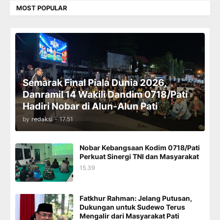
MOST POPULAR
Semarak Final Piala Dunia 2026,
Danramil 14 Wakili Dandim 0718/Pati
Hadiri Nobar di Alun-Alun Pati
by
redaksi
-
17.51
Nobar Kebangsaan Kodim 0718/Pati
Perkuat Sinergi TNI dan Masyarakat
15.39
Fatkhur Rahman: Jelang Putusan,
Dukungan untuk Sudewo Terus
Mengalir dari Masyarakat Pati