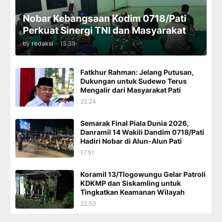
Nobar Kebangsaan Kodim 0718/Pati
Perkuat Sinergi TNI dan Masyarakat
by
redaksi
-
15.39
Fatkhur Rahman: Jelang Putusan,
Dukungan untuk Sudewo Terus
Mengalir dari Masyarakat Pati
22.24
Semarak Final Piala Dunia 2026,
Danramil 14 Wakili Dandim 0718/Pati
Hadiri Nobar di Alun-Alun Pati
17.51
Koramil 13/Tlogowungu Gelar Patroli
KDKMP dan Siskamling untuk
Tingkatkan Keamanan Wilayah
22.53