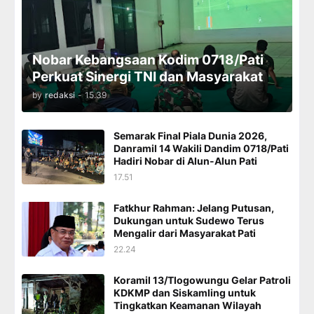
Nobar Kebangsaan Kodim 0718/Pati
Perkuat Sinergi TNI dan Masyarakat
by
redaksi
-
15.39
Semarak Final Piala Dunia 2026,
Danramil 14 Wakili Dandim 0718/Pati
Hadiri Nobar di Alun-Alun Pati
17.51
Fatkhur Rahman: Jelang Putusan,
Dukungan untuk Sudewo Terus
Mengalir dari Masyarakat Pati
22.24
Koramil 13/Tlogowungu Gelar Patroli
KDKMP dan Siskamling untuk
Tingkatkan Keamanan Wilayah