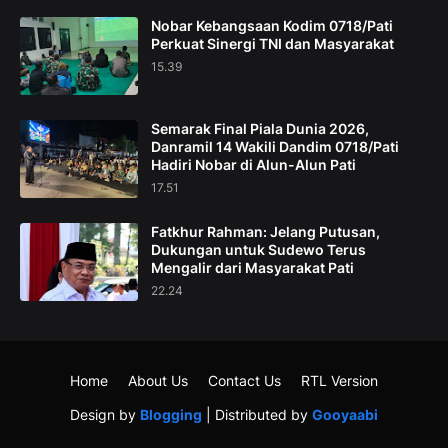
Nobar Kebangsaan Kodim 0718/Pati
Perkuat Sinergi TNI dan Masyarakat
15.39
Semarak Final Piala Dunia 2026,
Danramil 14 Wakili Dandim 0718/Pati
Hadiri Nobar di Alun-Alun Pati
17.51
Fatkhur Rahman: Jelang Putusan,
Dukungan untuk Sudewo Terus
Mengalir dari Masyarakat Pati
22.24
Home
About Us
Contact Us
RTL Version
Design by
Blogging
| Distributed by
Gooyaabi