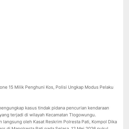
one 15 Milik Penghuni Kos, Polisi Ungkap Modus Pelaku
l mengungkap kasus tindak pidana pencurian kendaraan
ang terjadi di wilayah Kecamatan Tlogowungu.
 langsung oleh Kasat Reskrim Polresta Pati, Kompol Dika
rs di Mapolresta Pati pada Selasa, 12 Mei 2026 pukul