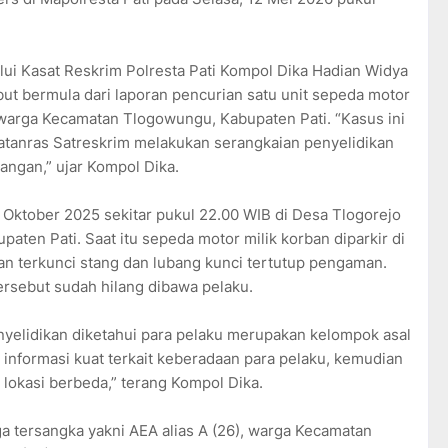
lui Kasat Reskrim Polresta Pati Kompol Dika Hadian Widya
t bermula dari laporan pencurian satu unit sepeda motor
, warga Kecamatan Tlogowungu, Kabupaten Pati. “Kasus ini
Jatanras Satreskrim melakukan serangkaian penyelidikan
ngan,” ujar Kompol Dika.
6 Oktober 2025 sekitar pukul 22.00 WIB di Desa Tlogorejo
ten Pati. Saat itu sepeda motor milik korban diparkir di
an terkunci stang dan lubang kunci tertutup pengaman.
rsebut sudah hilang dibawa pelaku.
nyelidikan diketahui para pelaku merupakan kelompok asal
nformasi kuat terkait keberadaan para pelaku, kemudian
lokasi berbeda,” terang Kompol Dika.
a tersangka yakni AEA alias A (26), warga Kecamatan