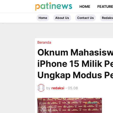
HOME
FEATUR
Home
About Us
Contact Us
Redaks
Beranda
Oknum Mahasiswa
iPhone 15 Milik P
Ungkap Modus Pe
by
redaksi
-
05.08