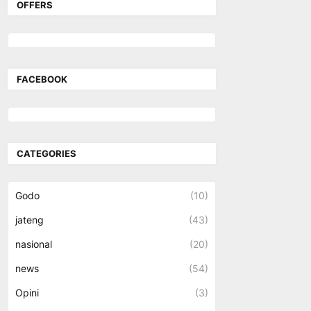
OFFERS
FACEBOOK
CATEGORIES
Godo
(10)
jateng
(43)
nasional
(20)
news
(54)
Opini
(3)