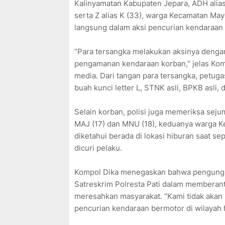
Kalinyamatan Kabupaten Jepara, ADH alia
serta Z alias K (33), warga Kecamatan Ma
langsung dalam aksi pencurian kendaraan 
“Para tersangka melakukan aksinya deng
pengamanan kendaraan korban,” jelas Kom
media. Dari tangan para tersangka, petug
buah kunci letter L, STNK asli, BPKB asli,
Selain korban, polisi juga memeriksa seju
MAJ (17) dan MNU (18), keduanya warga K
diketahui berada di lokasi hiburan saat se
dicuri pelaku.
Kompol Dika menegaskan bahwa pengungk
Satreskrim Polresta Pati dalam memberan
meresahkan masyarakat. “Kami tidak akan
pencurian kendaraan bermotor di wilayah 