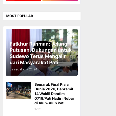
MOST POPULAR
Fatkhur Rahman: Jelang
Putusan, Dukungan untuk
Sudewo Terus Mengalir
dari Masyarakat Pati
by
redaksi
-
22.24
Semarak Final Piala
Dunia 2026, Danramil
14 Wakili Dandim
0718/Pati Hadiri Nobar
di Alun-Alun Pati
17.51