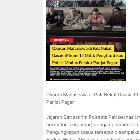
Oknum Mahasiswa di Pati Nekat Gasak iPh
Panjat Pagar
Jajaran Satreskrim Polresta Pati berhasi
bermotor (curanmor) dengan pemberatan y
Pengungkapan kasus tersebut disampaikan
Hadian Widya Wiratama, saat konferensi pe